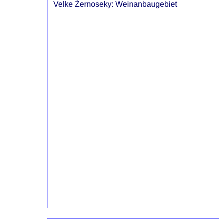
Velke Žernoseky
:
Weinanbaugebiet