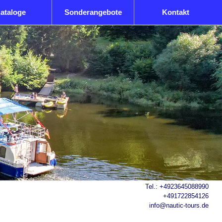
ataloge
Sonderangebote
Kontakt
Tel.:
+4923645088990
+491722854126
info@nautic-tours.de