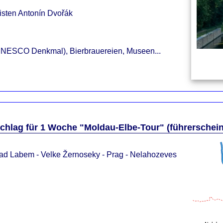
isten Antonín Dvořák
(UNESCO Denkmal), Bierbrauereien, Museen...
hlag für 1 Woche "Moldau-Elbe-Tour" (führerscheinp
nad Labem - Velke Žernoseky - Prag - Nelahozeves