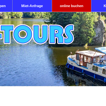
ypen
Miet-Anfrage
online buchen
K