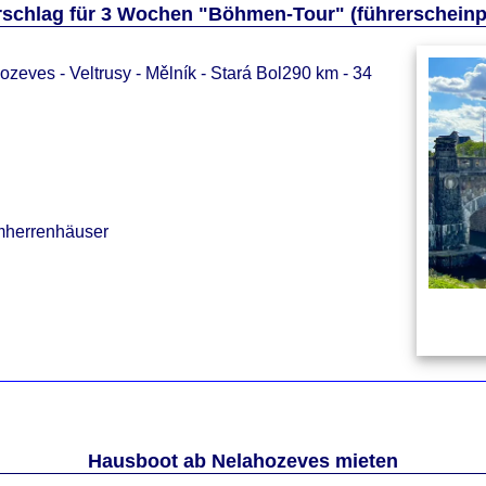
schlag für 3 Wochen "Böhmen-Tour" (führerscheinpf
ozeves - Veltrusy - Mělník - Stará Bol290 km - 34
mherrenhäuser
Hausboot ab Nelahozeves mieten