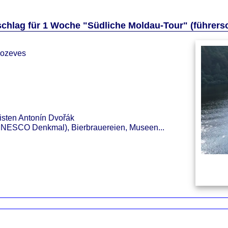
chlag für 1 Woche "Südliche Moldau-Tour" (führersc
hozeves
isten Antonín Dvořák
(UNESCO Denkmal), Bierbrauereien, Museen...