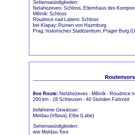
Sehenswürdigkeiten:
Nelahozeves
:
Schloss, Elternhaus des Kompon
Mělník
:
Schloss
Roudnice nad Labem
:
Schloss
bei
Klapay
:
Ruinen von Hazmburg
Prag
:
historisches Stadtzentrum, Prager Burg 
Routenvorsc
Ihre Route:
Nelahozeves
- Mělník - Roudnice 
200 km - 18 Schleusen - 40 Stunden Fahrzeit
befahrene Gewässer:
Moldau (Vltava), Elbe (Labe)
Sehenswürdigkeiten:
wie Moldau-Tour