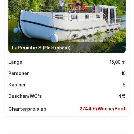
LaPeniche S
(Elektroboot)
Länge
15,00 m
Personen
10
Kabinen
5
Duschen/WC's
4/5
Charterpreis ab
2744