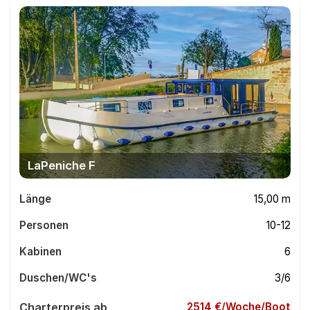
LaPeniche F
Länge
15,00 m
Personen
10-12
Kabinen
6
Duschen/WC's
3/6
Charterpreis ab
2514