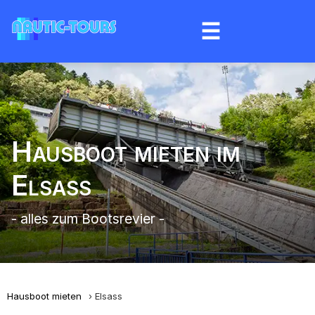
☰
Hausboot mieten im
Elsass
- alles zum Bootsrevier -
Hausboot mieten
Elsass