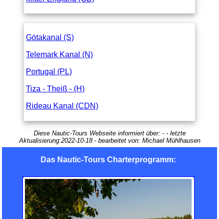
Götakanal (S)
Telemark Kanal (N)
Portugal (PL)
Tiza - Theiß - (H)
Rideau Kanal (CDN)
Diese Nautic-Tours Webseite informiert über:
-
- letzte
Aktualisierung:
2022-10-18
- bearbeitet von:
Michael Mühlhausen
Das Nautic-Tours Charterprogramm: