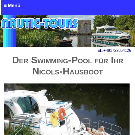
≡ Menü
Tel.:
+491722854126
Der Swimming-Pool für Ihr
Nicols-Hausboot