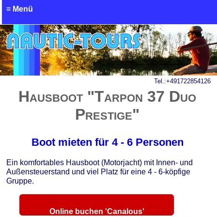
≡ Menü
Tel.:
+491722854126
Hausboot "Tarpon 37 Duo
Prestige"
Boot mieten für 4 - 6 Personen
Ein komfortables Hausboot (Motorjacht) mit Innen- und
Außensteuerstand und viel Platz für eine 4 - 6-köpfige
Gruppe.
Online buchen 'Canalous'