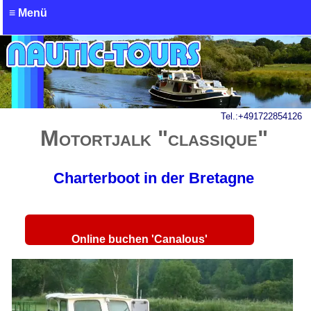
≡ Menü
Anfrage - Hausboot mieten
Tel.:
+491722854126
Motortjalk "classique"
Charterboot in der Bretagne
Online buchen 'Canalous'