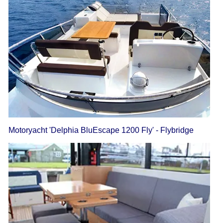
Motoryacht 'Delphia BluEscape 1200 Fly' - Flybridge