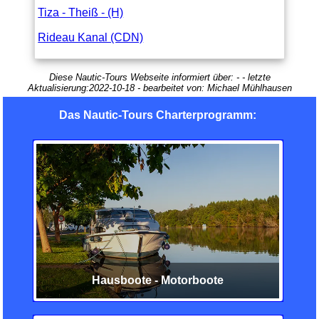
Tiza - Theiß - (H)
Rideau Kanal (CDN)
Diese Nautic-Tours Webseite informiert über:
-
- letzte
Aktualisierung:
2022-10-18
- bearbeitet von:
Michael Mühlhausen
Das Nautic-Tours Charterprogramm:
Hausboote - Motorboote