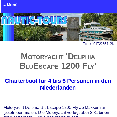
≡ Menü
Anfrage - Hausboot mieten
Tel.:
+491722854126
Motoryacht 'Delphia
BluEscape 1200 Fly'
Charterboot für 4 bis 6 Personen in den
Niederlanden
Motoryacht Delphia BluEscape 1200 Fly ab Makkum am
Ijsselmeer mieten: Die Motoryacht verfügt über 2 Kabinen