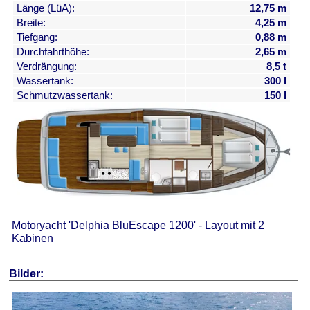
Länge (LüA):
12,75 m
Breite:
4,25 m
Tiefgang:
0,88 m
Durchfahrthöhe:
2,65 m
Verdrängung:
8,5 t
Wassertank:
300 l
Schmutzwassertank:
150 l
Motoryacht 'Delphia BluEscape 1200' - Layout mit 2
Kabinen
Bilder: