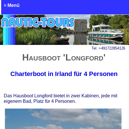
≡ Menü
Anfrage - Hausboot mieten
Tel.:
+491722854126
Hausboot 'Longford'
Charterboot in Irland für 4 Personen
Das Hausboot Longford bietet in zwei Kabinen, jede mit
eigenem Bad, Platz für 4 Personen.