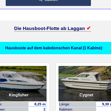
Die Hausboot-Flotte ab Laggan
Hausboote auf dem kaledonschen Kanal (1 Kabine):
Kingfisher
Cygnet
e:
8,25 m
Länge:
9,30
nen:
1
Kabinen: