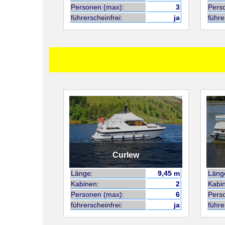
Personen (max):
3
Pers
führerscheinfrei:
ja
führe
Curlew
Länge:
9,45 m
Läng
Kabinen:
2
Kabi
Personen (max):
6
Pers
führerscheinfrei:
ja
führe