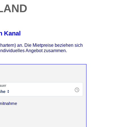
land
n Kanal
artern) an. Die Mietpreise beziehen sich
n individuelles Angebot zusammen.
auer
che
rmitnahme