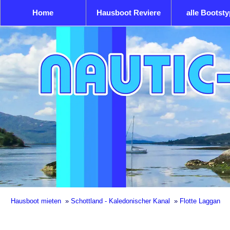
Home
Hausboot Reviere
alle Bootst
Hausboot mieten
»
Schottland - Kaledonischer Kanal
»
Flotte Laggan