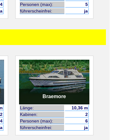
4
Personen (max):
5
ja
führerscheinfrei:
ja
Braemore
 m
Länge:
10,36 m
2
Kabinen:
2
4
Personen (max):
6
ja
führerscheinfrei:
ja