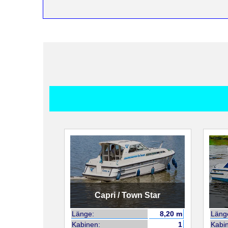
Capri / Town Star
Länge:
8,20 m
Läng
Kabinen:
1
Kabi