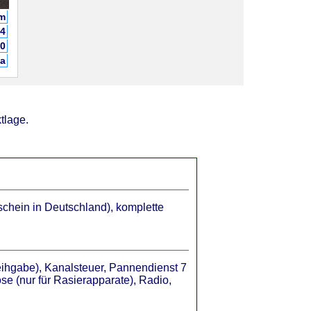
 m
4
10
ja
tlage.