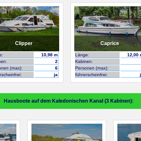
Clipper
Caprice
e:
10,98 m
Länge:
12,00
nen:
2
Kabinen:
onen (max):
6
Personen (max):
rscheinfrei:
ja
führerscheinfrei:
Hausboote auf dem Kaledonischen Kanal (3 Kabinen):