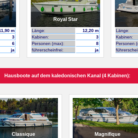
Royal Star
11,90 m
Länge:
12,20 m
Länge:
3
Kabinen:
3
Kabinen:
6
Personen (max):
8
Personen (
ja
führerscheinfrei:
ja
führerschei
Hausboote auf dem kaledonischen Kanal (4 Kabinen):
Classique
Magnifique