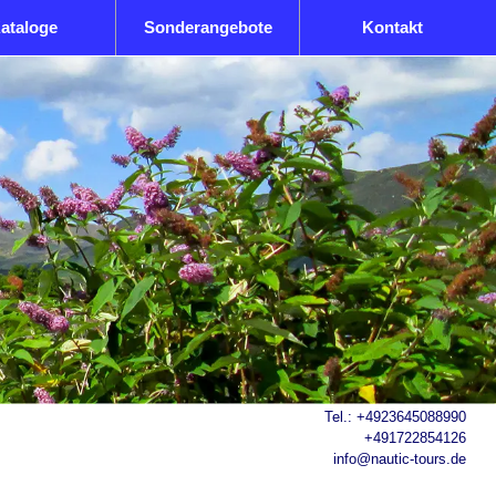
ataloge
Sonderangebote
Kontakt
Tel.:
+4923645088990
+491722854126
info@nautic-tours.de