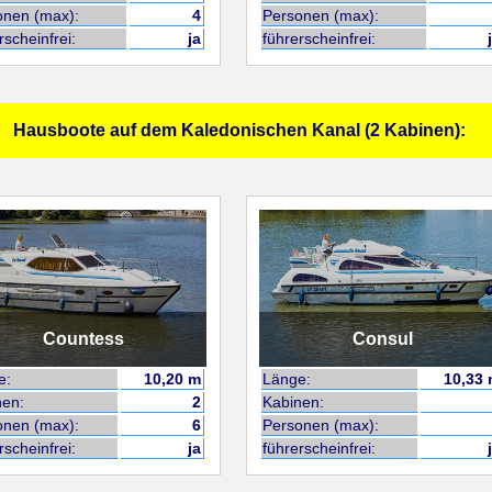
onen (max):
4
Personen (max):
rscheinfrei:
ja
führerscheinfrei:
Hausboote auf dem Kaledonischen Kanal (2 Kabinen):
Countess
Consul
e:
10,20 m
Länge:
10,33
nen:
2
Kabinen:
onen (max):
6
Personen (max):
rscheinfrei:
ja
führerscheinfrei: