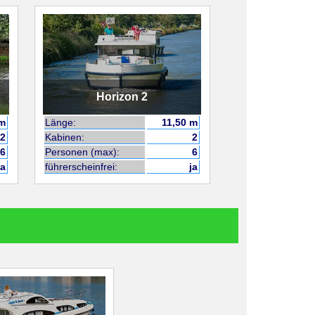
Horizon 2
 m
Länge:
11,50 m
2
Kabinen:
2
6
Personen (max):
6
ja
führerscheinfrei:
ja