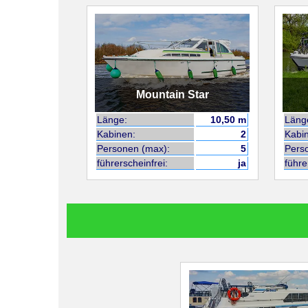
Mountain Star
Länge:
10,50 m
Läng
Kabinen:
2
Kabi
Personen (max):
5
Pers
führerscheinfrei:
ja
führe