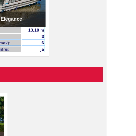
Elegance
13,10 m
3
max):
6
nfrei:
ja