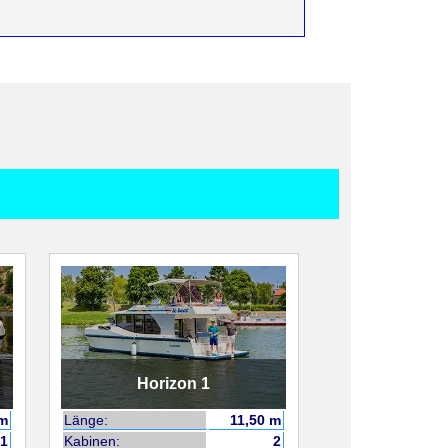
Horizon 1
 m
Länge:
11,50 m
1
Kabinen:
2