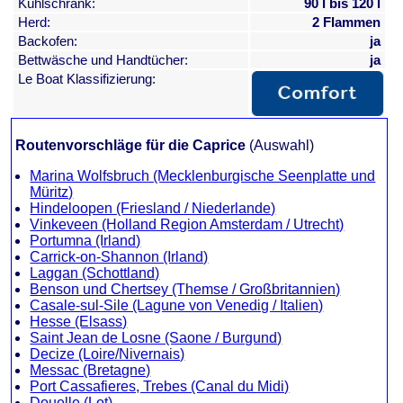
Kühlschrank:
90 l bis 120 l
Herd:
2 Flammen
Backofen:
ja
Bettwäsche und Handtücher:
ja
Le Boat Klassifizierung:
Routenvorschläge für die Caprice
(Auswahl)
Marina Wolfsbruch (Mecklenburgische Seenplatte und
Müritz)
Hindeloopen (Friesland / Niederlande)
Vinkeveen (Holland Region Amsterdam / Utrecht)
Portumna (Irland)
Carrick-on-Shannon (Irland)
Laggan (Schottland)
Benson und Chertsey (Themse / Großbritannien)
Casale-sul-Sile (Lagune von Venedig / Italien)
Hesse (Elsass)
Saint Jean de Losne (Saone / Burgund)
Decize (Loire/Nivernais)
Messac (Bretagne)
Port Cassafieres, Trebes (Canal du Midi)
Douelle (Lot)