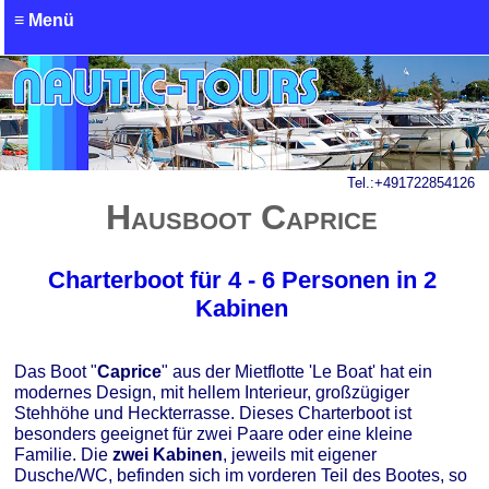
≡ Menü
Online-Tool Flotte Le Boat
online buchen
Tel.:
+491722854126
Hausboot Caprice
Charterboot für 4 - 6 Personen in 2
Kabinen
Das Boot "
Caprice
" aus der Mietflotte '
Le Boat'
hat ein
modernes Design, mit hellem Interieur, großzügiger
Stehhöhe und Heckterrasse. Dieses Charterboot ist
besonders geeignet für zwei Paare oder eine kleine
Familie. Die
zwei Kabinen
, jeweils mit eigener
Dusche/WC, befinden sich im vorderen Teil des Bootes, so