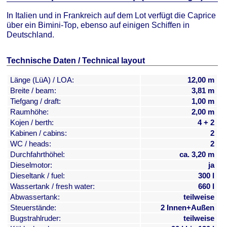
In Italien und in Frankreich auf dem Lot verfügt die Caprice
über ein Bimini-Top, ebenso auf einigen Schiffen in
Deutschland.
Technische Daten / Technical layout
Länge (LüA) / LOA:
12,00 m
Breite / beam:
3,81 m
Tiefgang / draft:
1,00 m
Raumhöhe:
2,00 m
Kojen / berth:
4 + 2
Kabinen / cabins:
2
WC / heads:
2
Durchfahrthöhel:
ca. 3,20 m
Dieselmotor:
ja
Dieseltank / fuel:
300 l
Wassertank / fresh water:
660 l
Abwassertank:
teilweise
Steuerstände:
2 Innen+Außen
Bugstrahlruder:
teilweise